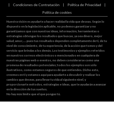
|
Condiciones de Contratación
|
Política de Privacidad
|
Política de cookies
Nuestra visión es ayudarte a hacer realidad la vida que deseas. Según lo
dispuesto en la legislación aplicable, no podemos garantizar y no
garantizamos que con nuestras ideas, información, herramientas o
estrategias obtengas los resultados que buscas, ya sea dinero, mejor
salud, amor,…. pues tus resultados dependen completamente de ti, de tu
nivel de conocimiento, de tu experiencia, de la acción que tomes y del
servicio que brindas a los demás. Los testimonios y ejemplos referidos
en nuestros correos electrónicos o mencionados en cualquiera de
nuestras páginas web o eventos, no deben considerarse como una
promesa de resultados potenciales; todos los ejemplos son sólo
ilustrativos, como estamos seguros de que entiendes. Dicho esto,
creemos en ti y estamos aquí para ayudarte a descubrir y realizar los
cambios que deseas, para llevar tu vida al siguiente nivel, y
proporcionarte métodos, estrategias e ideas, que te ayudarán a avanzar
en la dirección de tus sueños.
No hay más límite que el que pongas tú.