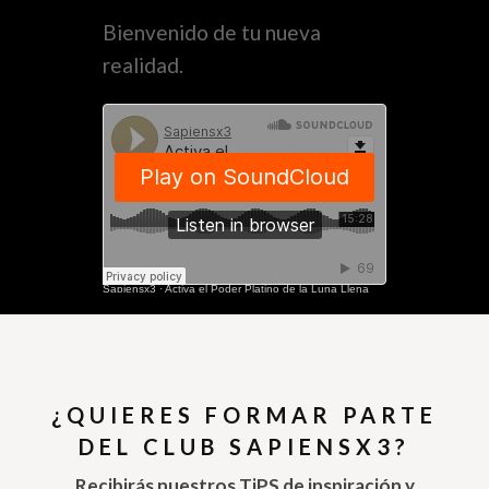
Bienvenido de tu nueva
realidad.
Sapiensx3
·
Activa el Poder Platino de la Luna Llena
¿QUIERES FORMAR PARTE
DEL CLUB SAPIENSX3?
Recibirás nuestros TiPS de inspiración y